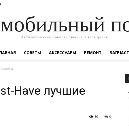
я
мобильный п
Автомобильные новости,тюнинг и тест драйв
ЛАВНАЯ
СОВЕТЫ
АКСЕССУАРЫ
РЕМОНТ
ЗАПЧАС
 советы
st-Have лучшие
80
0