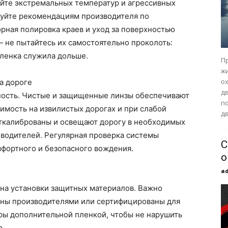
айте экстремальных температур и агрессивных
дуйте рекомендациям производителя по
рная полировка краев и уход за поверхностью
— не пытайтесь их самостоятельно проколоть:
пленка служила дольше.
П
ж
о
а дороге
д
ность. Чистые и защищенные линзы обеспечивают
п
димость на извилистых дорогах и при слабой
дв
откалиброваны и освещают дорогу в необходимых
 водителей. Регулярная проверка системы
С
мфортного и безопасного вождения.
о
a
 на установки защитных материалов. Важно
аны производителями или сертифицированы для
ры дополнительной пленкой, чтобы не нарушить
а.