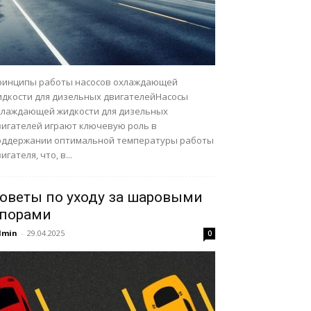
ринципы работы насосов охлаждающей
идкости для дизельных двигателейНасосы
хлаждающей жидкости для дизельных
вигателей играют ключевую роль в
оддержании оптимальной температуры работы
игателя, что, в...
оветы по уходу за шаровыми
порами
dmin
-
29.04.2025
0