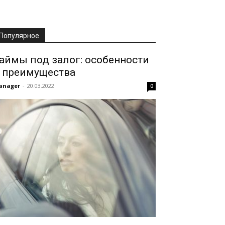
Популярное
аймы под залог: особенности
 преимущества
anager
-
20.03.2022
0