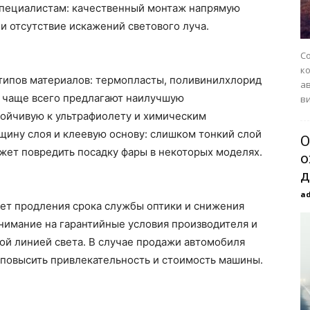
 специалистам: качественный монтаж напрямую
и отсутствие искажений светового луча.
Со
к
 типов материалов: термопласты, поливинилхлорид
а
 чаще всего предлагают наилучшую
ви
тойчивую к ультрафиолету и химическим
щину слоя и клеевую основу: слишком тонкий слой
О
жет повредить посадку фары в некоторых моделях.
о
д
a
чет продления срока службы оптики и снижения
внимание на гарантийные условия производителя и
ой линией света. В случае продажи автомобиля
повысить привлекательность и стоимость машины.