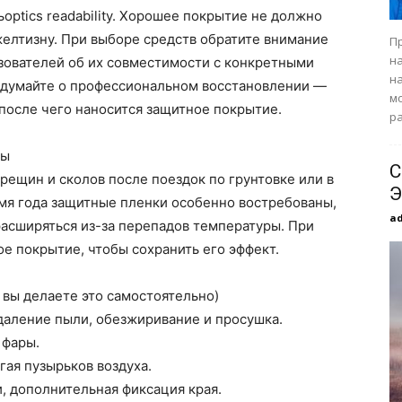
ьoptics readability. Хорошее покрытие не должно
 желтизну. При выборе средств обратите внимание
П
н
зователей об их совместимости с конкретными
н
подумайте о профессиональном восстановлении —
мо
после чего наносится защитное покрытие.
ра
ры
С
рещин и сколов после поездок по грунтовке или в
Э
мя года защитные пленки особенно востребованы,
a
асширяться из-за перепадов температуры. При
е покрытие, чтобы сохранить его эффект.
вы делаете это самостоятельно)
удаление пыли, обезжиривание и просушка.
 фары.
гая пузырьков воздуха.
и, дополнительная фиксация края.