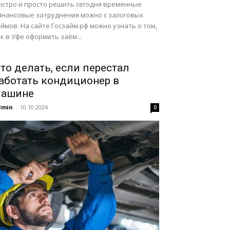
ыстро и просто решить сегодня временные
инансовые затруднения можно с залоговых
ймов. На сайте Госзайм.рф можно узнать о том,
к в Уфе оформить заём...
то делать, если перестал
аботать кондиционер в
ашине
dmin
-
10.10.2024
0