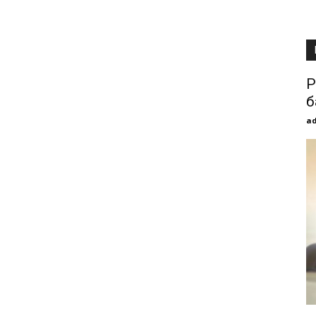
Р
б
a