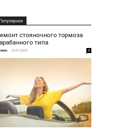
Популярное
емонт стояночного тормоза
арабанного типа
dmin
-
23.07.2025
0