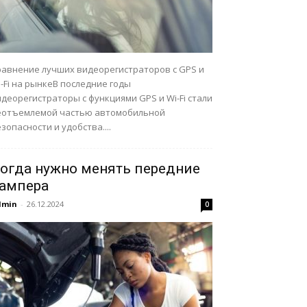
равнение лучших видеорегистраторов с GPS и
-Fi на рынкеВ последние годы
деорегистраторы с функциями GPS и Wi-Fi стали
еотъемлемой частью автомобильной
зопасности и удобства....
огда нужно менять передние
ампера
dmin
-
26.12.2024
0