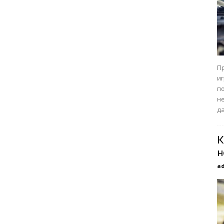
П
и
п
н
д
К
н
a