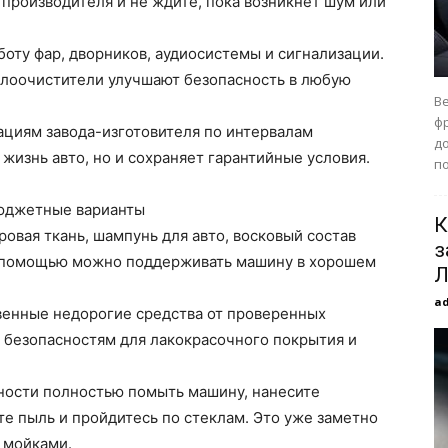
 производителя и не ждите, пока возникнет шум или
оту фар, дворников, аудиосистемы и сигнализации.
лоочистители улучшают безопасность в любую
B
ф
ациям завода-изготовителя по интервалам
до
жизнь авто, но и сохраняет гарантийные условия.
по
бюджетные варианты
К
вая ткань, шампунь для авто, восковый состав
з
их помощью можно поддерживать машину в хорошем
Л
a
венные недорогие средства от проверенных
 безопасностям для лакокрасочного покрытия и
ности полностью помыть машину, нанесите
е пыль и пройдитесь по стеклам. Это уже заметно
 мойками.