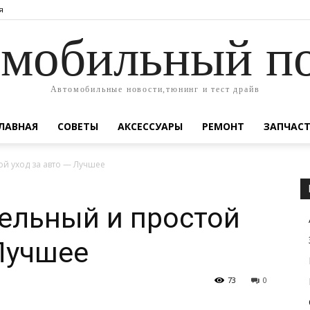
я
мобильный п
Автомобильные новости,тюнинг и тест драйв
ЛАВНАЯ
СОВЕТЫ
АКСЕССУАРЫ
РЕМОНТ
ЗАПЧАС
ой уход за авто — Лучшее
ельный и простой
 Лучшее
73
0