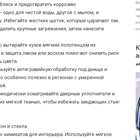
В
 блеск и предотвратить коррозию
а
 одно для чистой воды, другое с мылом, и
ч
 Избегайте жестких щеток, которые царапают лак.
к
далить крупные загрязнения, затем нанесите
ко
о вытирайте кузов мягким полотенцем из
К
 защита лаком или воском помогают снизить риск
а
 цвета.
a
льзуйте антигравийную обработку под днище и
то особенно полезно в регионах с умеренной
ой.
риодически осматривайте дверные уплотнители и
их мягкой тканью, чтобы избежать заедающих стык-
лон и стекла
х химикатов для интерьера. Используйте мягкое