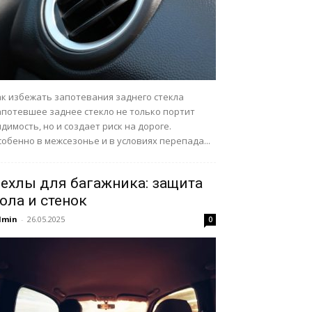
ак избежать запотевания заднего стекла
апотевшее заднее стекло не только портит
димость, но и создает риск на дороге.
обенно в межсезонье и в условиях перепада...
ехлы для багажника: защита
ола и стенок
dmin
-
26.05.2025
0