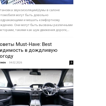
становка звукоизоляцииШумы в салоне
втомобиля могут быть довольно
аздражающими и мешать комфортному
ождению. Они могут быть вызваны различными
кторами, такими как шум движения дороги,...
оветы Must-Have: Best
идимость в дождливую
огоду
dmin
-
04.02.2026
0