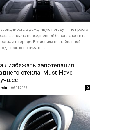
est видимость в дождливую погоду — не просто
раза, а задача повседневной безопасности на
рогах и в городе. В условиях нестабильной
годы важно понимать,...
ак избежать запотевания
аднего стекла: Must-Have
учшее
dmin
-
06.01.2026
0