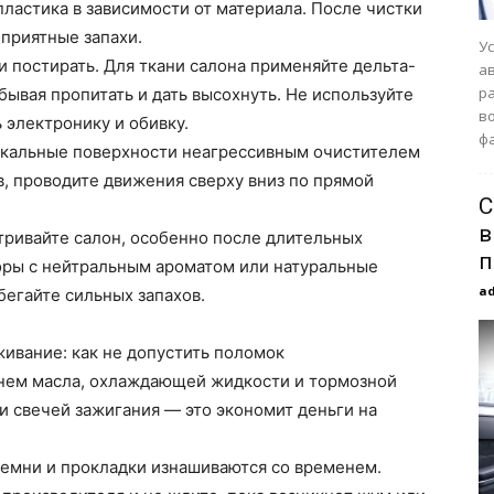
пластика в зависимости от материала. После чистки
еприятные запахи.
У
и постирать. Для ткани салона применяйте дельта-
а
р
бывая пропитать и дать высохнуть. Не используйте
в
 электронику и обивку.
фа
еркальные поверхности неагрессивным очистителем
, проводите движения сверху вниз по прямой
С
в
тривайте салон, особенно после длительных
п
оры с нейтральным ароматом или натуральные
a
бегайте сильных запахов.
живание: как не допустить поломок
внем масла, охлаждающей жидкости и тормозной
 и свечей зажигания — это экономит деньги на
ремни и прокладки изнашиваются со временем.