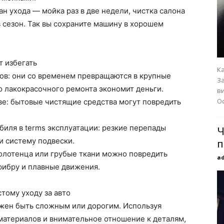
н ухода — мойка раз в две недели, чистка салона
в сезон. Так вы сохраните машину в хорошем
т избегать
К
ов: они со временем превращаются в крупные
З
 лакокрасочного ремонта экономит деньги.
ви
Ос
ве: бытовые чистящие средства могут повредить
иля в terms эксплуатации: резкие перепады
Ч
и систему подвески.
п
олотенца или грубые ткани можно повредить
a
фибру и плавные движения.
тому уходу за авто
лжен быть сложным или дорогим. Используя
материалов и внимательное отношение к деталям,