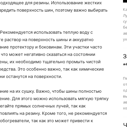
 подходящее для резины. Использование жестких
К
вредить поверхность шин, поэтому важно выбирать
Л
с
б
Рекомендуется использовать теплую воду с
а
ух
е раствор на поверхность шины и аккуратно
ание протектору и боковинам. Эти участки часто
 что может негативно сказаться на состоянии
З
щены, их необходимо тщательно промыть чистой
a
редства. Это особенно важно, так как химические
ни останутся на поверхности.
П
о
о
ние на их сушку. Важно, чтобы шины полностью
в
нение. Для этого можно использовать мягкую тряпку
а
бегайте прямых солнечных лучей, так как
хо
повлиять на резину. Кроме того, не рекомендуется
 обогреватели, так как это может привести к
Ч