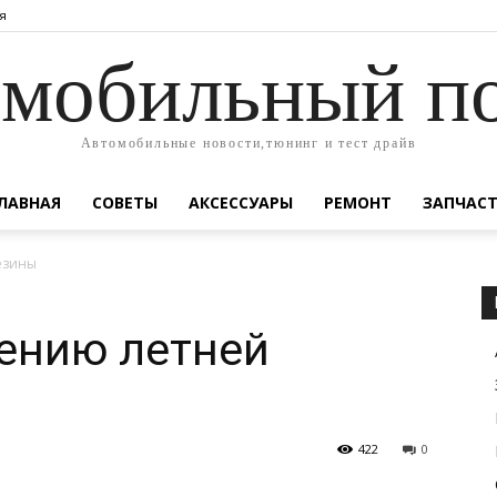
я
мобильный п
Автомобильные новости,тюнинг и тест драйв
ЛАВНАЯ
СОВЕТЫ
АКСЕССУАРЫ
РЕМОНТ
ЗАПЧАС
езины
ению летней
422
0