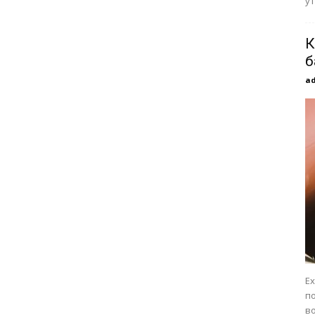
у
К
б
a
Ex
п
в