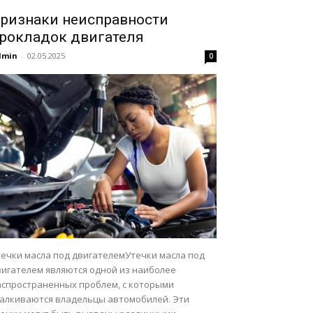
ризнаки неисправности
рокладок двигателя
dmin
-
02.05.2025
0
течки масла под двигателемУтечки масла под
вигателем являются одной из наиболее
аспространенных проблем, с которыми
талкиваются владельцы автомобилей. Эти