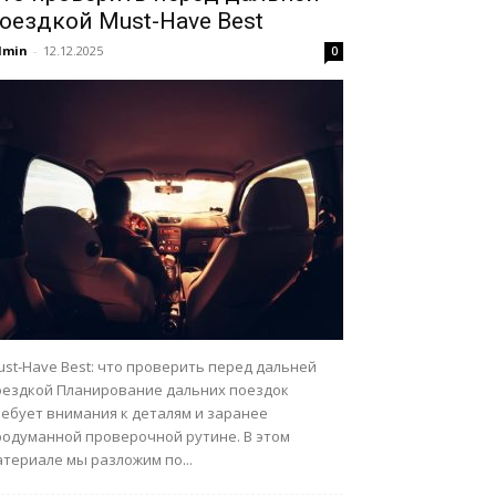
оездкой Must-Have Best
dmin
-
12.12.2025
0
st-Have Best: что проверить перед дальней
оездкой Планирование дальних поездок
ребует внимания к деталям и заранее
родуманной проверочной рутине. В этом
териале мы разложим по...