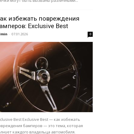
течки могут быть вызваны различными...
ак избежать повреждения
амперов: Exclusive Best
dmin
-
07.01.2026
0
clusive Best Exclusive Best — как избежать
овреждения бамперов — это тема, которая
олнует каждого владельца автомобиля.