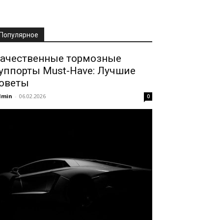
Популярное
ачественные тормозные
уппорты Must-Have: Лучшие
оветы
dmin
-
06.02.2026
0