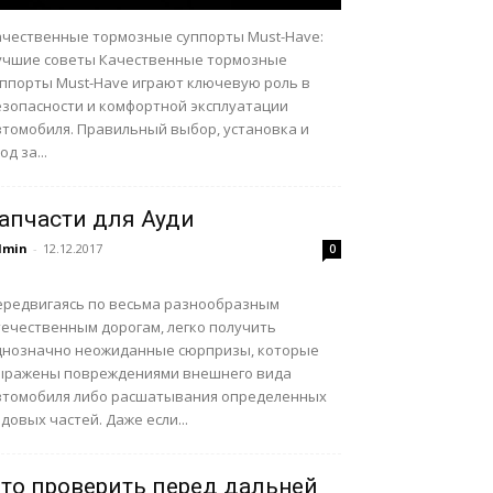
ачественные тормозные суппорты Must-Have:
учшие советы Качественные тормозные
уппорты Must-Have играют ключевую роль в
езопасности и комфортной эксплуатации
втомобиля. Правильный выбор, установка и
од за...
апчасти для Ауди
dmin
-
12.12.2017
0
ередвигаясь по весьма разнообразным
течественным дорогам, легко получить
днозначно неожиданные сюрпризы, которые
ыражены повреждениями внешнего вида
втомобиля либо расшатывания определенных
довых частей. Даже если...
то проверить перед дальней