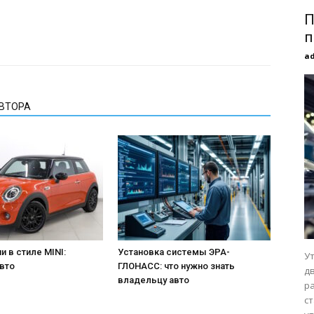
П
п
a
АВТОРА
и в стиле MINI:
Установка системы ЭРА-
У
вто
ГЛОНАСС: что нужно знать
д
владельцу авто
р
с