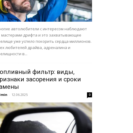
ногие автолюбители с интересом наблюдают
а мастерами дрифта и это захватывающее
релище уже успело покорить сердца миллионов.
сех любителей драйва, адреналина и
елищности в...
опливный фильтр: виды,
ризнаки засорения и сроки
амены
dmin
-
12.06.2025
0