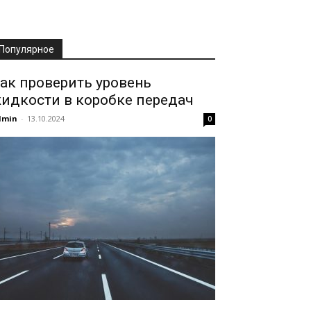
Популярное
ак проверить уровень
идкости в коробке передач
dmin
-
13.10.2024
0