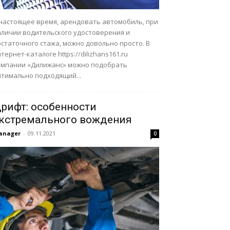
 настоящее время, арендовать автомобиль, при
аличии водительского удостоверения и
статочного стажа, можно довольно просто. В
тернет-каталоге https://dilizhans161.ru
омпании «Дилижанс» можно подобрать
птимально подходящий...
рифт: особенности
кстремального вождения
anager
-
09.11.2021
0