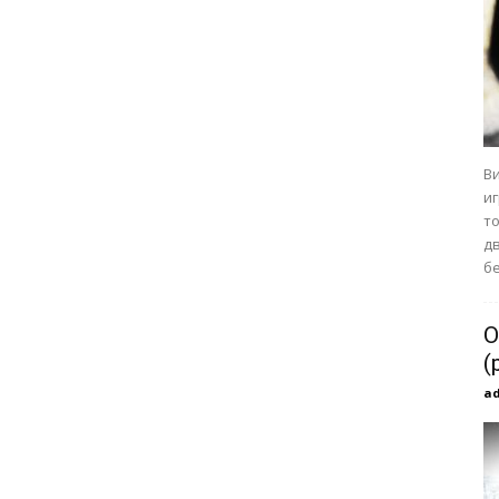
В
и
т
дв
бе
О
(
a