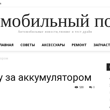
я
мобильный п
Автомобильные новости,тюнинг и тест драйв
ЛАВНАЯ
СОВЕТЫ
АКСЕССУАРЫ
РЕМОНТ
ЗАПЧАС
ятором
у за аккумулятором
530
0