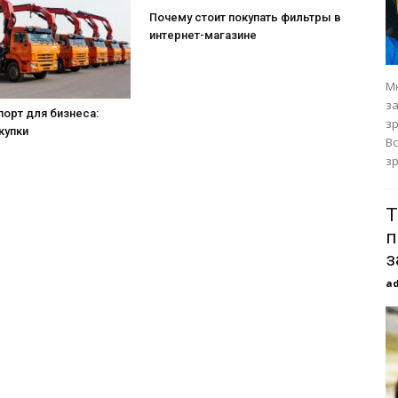
Почему стоит покупать фильтры в
интернет-магазине
М
з
орт для бизнеса:
з
купки
В
зр
Т
п
з
a