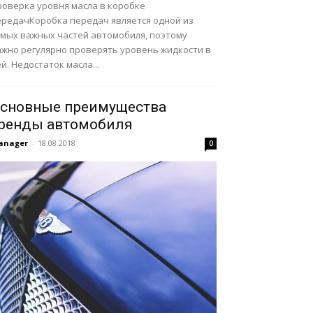
роверка уровня масла в коробке
ередачКоробка передач является одной из
амых важных частей автомобиля, поэтому
ажно регулярно проверять уровень жидкости в
й. Недостаток масла...
сновные преимущества
ренды автомобиля
anager
-
18.08.2018
0