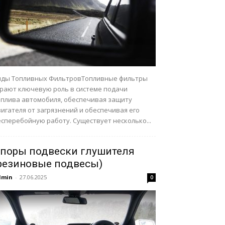
иды Топливных ФильтровТопливные фильтры
грают ключевую роль в системе подачи
оплива автомобиля, обеспечивая защиту
игателя от загрязнений и обеспечивая его
сперебойную работу. Существует несколько...
поры подвески глушителя
резиновые подвесы)
dmin
-
27.06.2025
0