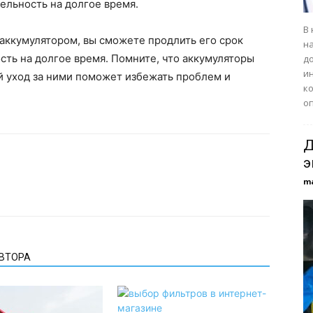
ельность на долгое время.
В
а аккумулятором, вы сможете продлить его срок
н
сть на долгое время. Помните, что аккумуляторы
до
ин
й уход за ними поможет избежать проблем и
к
о
Д
э
m
АВТОРА