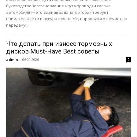
РуководствоВосстановление жгута проводки салона
автомобиля — это важная задача, которая требует
внимательности и аккуратности. Жгут проводки отвечает за
передачу...
Что делать при износе тормозных
дисков Must-Have Best советы
admin
-
06.01.2026
0