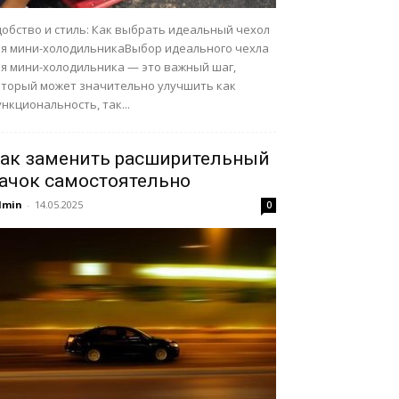
добство и стиль: Как выбрать идеальный чехол
ля мини-холодильникаВыбор идеального чехла
ля мини-холодильника — это важный шаг,
оторый может значительно улучшить как
нкциональность, так...
ак заменить расширительный
ачок самостоятельно
dmin
-
14.05.2025
0