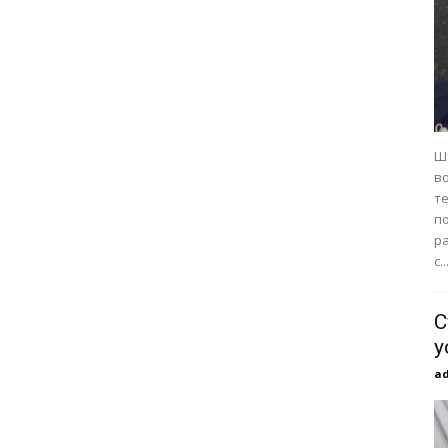
Ш
в
те
п
р
с..
С
у
a