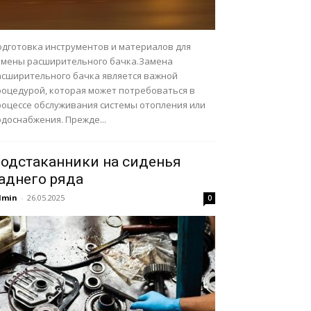
одготовка инструментов и материалов для
амены расширительного бачка.Замена
асширительного бачка является важной
роцедурой, которая может потребоваться в
роцессе обслуживания системы отопления или
доснабжения. Прежде...
одстаканники на сиденья
аднего ряда
dmin
-
26.05.2025
0