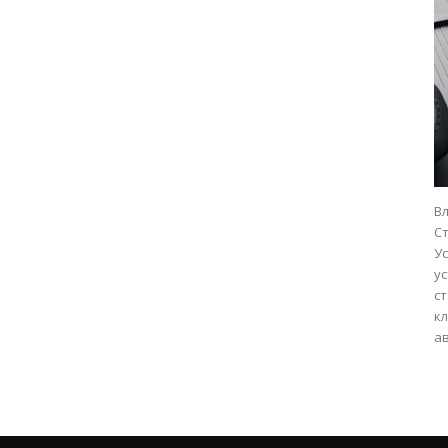
В
С
У
у
ст
к
ав