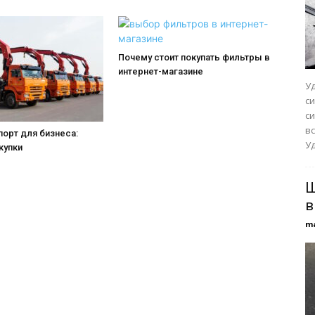
Почему стоит покупать фильтры в
интернет-магазине
У
с
с
вс
орт для бизнеса:
Уд
купки
Ш
в
m