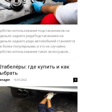
добство использования подстаканников на
иденьях заднего рядаПодстаканники на
иденьях заднего ряда автомобилей становятся
е более популярными, и это не случайно.
обство использования таких аксессуаров...
табелёры: где купить и как
ыбрать
anager
-
16.05.2022
0