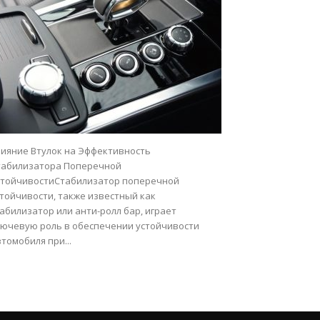
лияние Втулок на Эффективность
табилизатора Поперечной
стойчивостиСтабилизатор поперечной
стойчивости, также известный как
абилизатор или анти-ролл бар, играет
лючевую роль в обеспечении устойчивости
томобиля при...