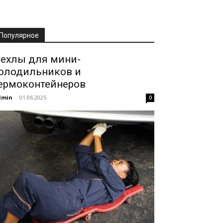
Популярное
ехлы для мини-
олодильников и
ермоконтейнеров
dmin
-
01.06.2025
0