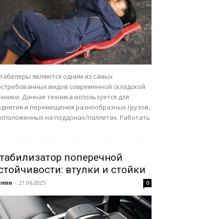
табелёры являются одним из самых
остребованных видов современной складской
хники. Данная техника используется для
однятия и перемещения разнообразных грузов,
асположенных на поддонах/паллетах. Работать
.
табилизатор поперечной
стойчивости: втулки и стойки
dmin
-
21.06.2025
0