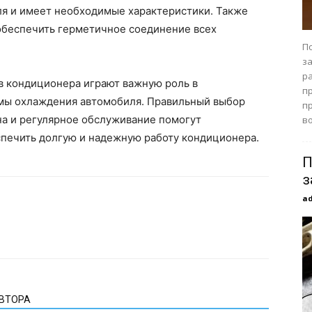
я и имеет необходимые характеристики. Также
 обеспечить герметичное соединение всех
П
з
р
в кондиционера играют важную роль в
п
мы охлаждения автомобиля. Правильный выбор
п
на и регулярное обслуживание помогут
во
спечить долгую и надежную работу кондиционера.
П
з
a
АВТОРА