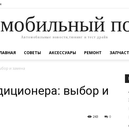
я
мобильный п
Автомобильные новости,тюнинг и тест драйв
ЛАВНАЯ
СОВЕТЫ
АКСЕССУАРЫ
РЕМОНТ
ЗАПЧАС
ыбор и замена
диционера: выбор и
243
0