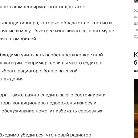
ность компенсируют этот недостаток.
У
д
ы кондиционера, которые обладают легкостью и
д
к
очные и могут быстрее изнашиваться, поэтому не
фу
ля автомобилей.
К
бходимо учитывать особенности конкретной
б
луатации. Например, если вы часто ездите в
выбрать радиатор с более высокой
a
хлаждения.
ра, также важно следить за его состоянием и
аторы кондиционера подвержены износу и
и обслуживание помогут избежать серьезных
бходимо убедиться, что новый радиатор