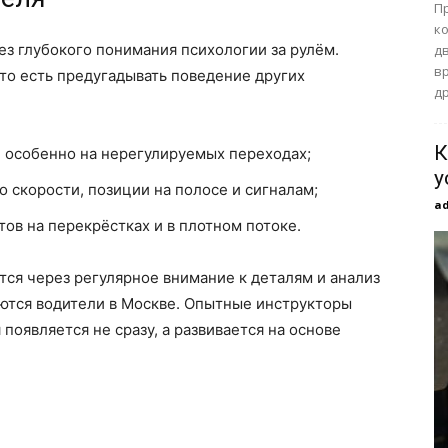
П
к
з глубокого понимания психологии за рулём.
д
в
 то есть предугадывать поведение других
др
К
 особенно на нерегулируемых переходах;
у
 скорости, позиции на полосе и сигналам;
a
ов на перекрёстках и в плотном потоке.
ся через регулярное внимание к деталям и анализ
аются водители в Москве. Опытные инструкторы
появляется не сразу, а развивается на основе