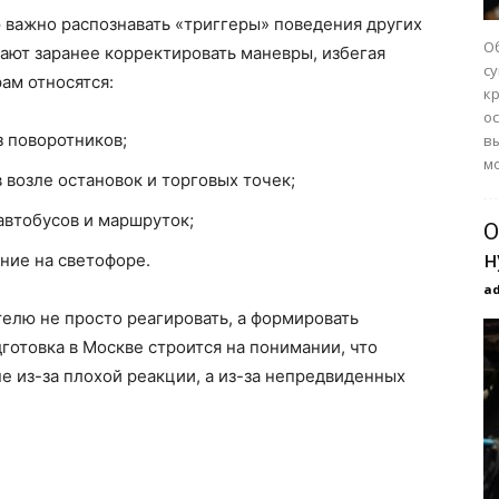
 важно распознавать «триггеры» поведения других
О
ают заранее корректировать маневры, избегая
с
ам относятся:
к
ос
 поворотников;
в
мо
возле остановок и торговых точек;
втобусов и маршруток;
О
н
ние на светофоре.
a
телю не просто реагировать, а формировать
готовка в Москве строится на понимании, что
 из-за плохой реакции, а из-за непредвиденных