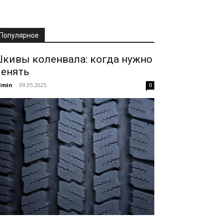
Популярное
кивы коленвала: когда нужно
енять
dmin
-
09.05.2025
0