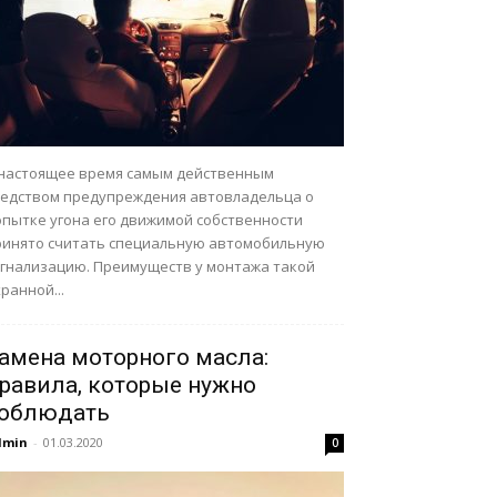
 настоящее время самым действенным
редством предупреждения автовладельца о
опытке угона его движимой собственности
ринято считать специальную автомобильную
игнализацию. Преимуществ у монтажа такой
ранной...
амена моторного масла:
равила, которые нужно
облюдать
dmin
-
01.03.2020
0