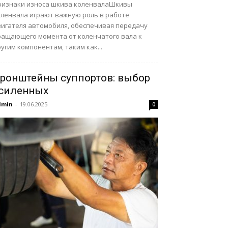
ризнаки износа шкива коленвалаШкивы
оленвала играют важную роль в работе
вигателя автомобиля, обеспечивая передачу
ращающего момента от коленчатого вала к
угим компонентам, таким как...
ронштейны суппортов: выбор
силенных
dmin
-
19.06.2025
0