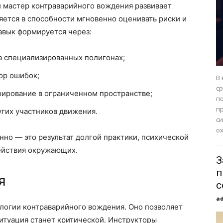
 мастер контраварийного вождения развивает
ется в способности мгновенно оценивать риски и
авык формируется через:
а специализированных полигонах;
ор ошибок;
В
с
ирование в ограниченном пространстве;
п
п
гих участников движения.
с
ох
но — это результат долгой практики, психической
ействия окружающих.
З
п
я
с
a
огии контраварийного вождения. Оно позволяет
ситуация станет критической. Инструкторы