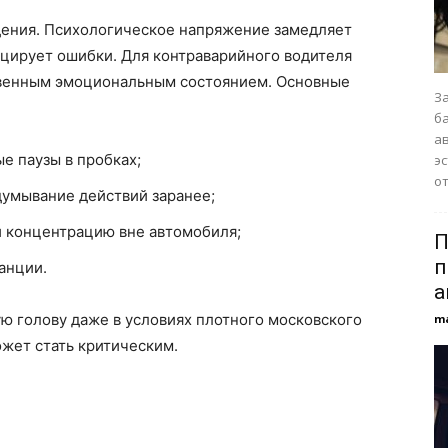
дения. Психологическое напряжение замедляет
цирует ошибки. Для контраварийного водителя
твенным эмоциональным состоянием. Основные
З
б
а
е паузы в пробках;
э
от
думывание действий заранее;
и концентрацию вне автомобиля;
П
п
анции.
а
ю голову даже в условиях плотного московского
m
жет стать критическим.