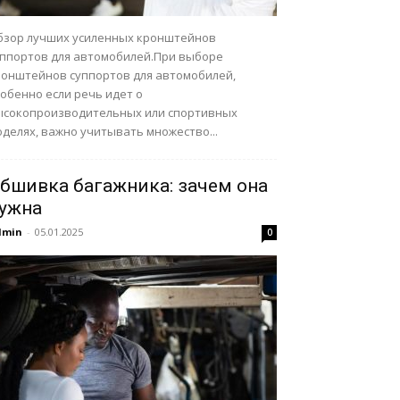
бзор лучших усиленных кронштейнов
уппортов для автомобилей.При выборе
ронштейнов суппортов для автомобилей,
обенно если речь идет о
ысокопроизводительных или спортивных
делях, важно учитывать множество...
бшивка багажника: зачем она
ужна
dmin
-
05.01.2025
0