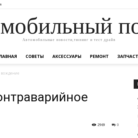
я
мобильный п
Автомобильные новости,тюнинг и тест драйв
ЛАВНАЯ
СОВЕТЫ
АКСЕССУАРЫ
РЕМОНТ
ЗАПЧАС
е вождение
онтраварийное
2969
0