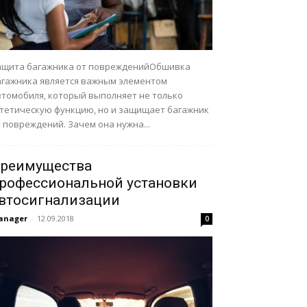
ащита багажника от поврежденийОбшивка
агажника является важным элементом
втомобиля, который выполняет не только
стетическую функцию, но и защищает багажник
 повреждений. Зачем она нужна...
реимущества
рофессиональной установки
втосигнализации
anager
-
12.09.2018
0