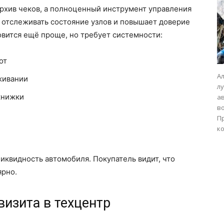
рхив чеков, а полноценный инструмент управления
 отслеживать состояние узлов и повышает доверие
овится ещё проще, но требует системности:
от
А
живании
л
книжки
а
во
П
ко
квидность автомобиля. Покупатель видит, что
ярно.
изита в техцентр