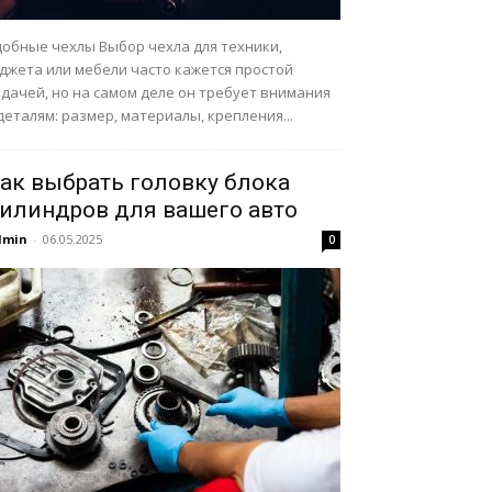
добные чехлы Выбор чехла для техники,
аджета или мебели часто кажется простой
дачей, но на самом деле он требует внимания
деталям: размер, материалы, крепления...
ак выбрать головку блока
илиндров для вашего авто
dmin
-
06.05.2025
0