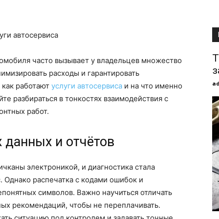
Т
омобиля часто вызывает у владельцев множество
з
имизировать расходы и гарантировать
a
, как работают
услуги автосервиса
и на что именно
йте разбираться в тонкостях взаимодействия с
онтных работ.
 данных и отчётов
чканы электроникой, и диагностика стала
. Однако распечатка с кодами ошибок и
епонятных символов. Важно научиться отличать
ных рекомендаций, чтобы не переплачивать.
ать ситуацию под контролем и задавать точные