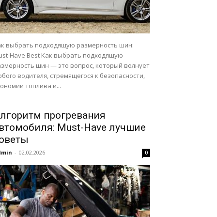
ак выбрать подходящую размерность шин:
ust-Have Best Как выбрать подходящую
азмерность шин — это вопрос, который волнует
бого водителя, стремящегося к безопасности,
ономии топлива и...
лгоритм прогревания
втомобиля: Must-Have лучшие
оветы
dmin
-
02.02.2026
0