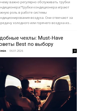
очему важно регулярно обслуживать трубки
ондиционера?Трубки кондиционера играют
ажную роль в работе системы
ондиционирования воздуха. Они отвечают за
редачу холодного или горячего воздуха из...
добные чехлы: Must-Have
оветы Best по выбору
dmin
-
06.01.2026
0