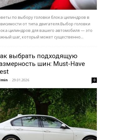
оветы по выбору головки блока цилиндров в
ависимости от типа двигателя.Выбор головки
лока цилиндров для вашего автомобиля — это
ажный шаг, который может существенно...
ак выбрать подходящую
азмерность шин: Must-Have
est
dmin
-
29.01.2026
0