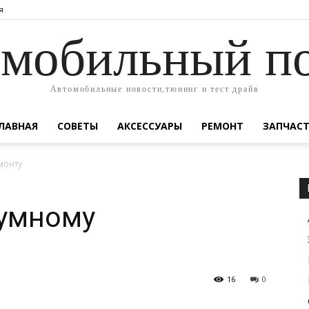
я
мобильный п
Автомобильные новости,тюнинг и тест драйв
ЛАВНАЯ
СОВЕТЫ
АКСЕССУАРЫ
РЕМОНТ
ЗАПЧАС
монту
 умному
16
0