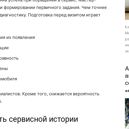
ри формировании первичного задания. Чем точнее
диагностику. Подготовка перед визитом играет
К
M
вия их появления
р
лю
ации
эк
равность
А
мены
а
томобиля
с
a
иалистов. Кроме того, снижается вероятность
е.
ть сервисной истории