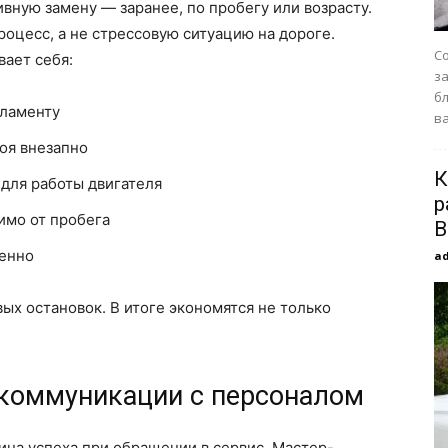
ную замену — заранее, по пробегу или возрасту.
оцесс, а не стрессовую ситуацию на дороге.
С
ает себя:
з
б
гламенту
в
оя внезапно
К
для работы двигателя
р
имо от пробега
B
пенно
a
ых остановок. В итоге экономятся не только
коммуникации с персоналом
на успеха при обращении в сервис. Мастер-