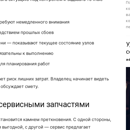
П
к
в
к
требуют немедленного внимания
пе
едствием прошлых сбоев
ени — показывают текущее состояние узлов
У
с
бязательны к выполнению
a
ля планирования работ
т риск лишних затрат. Владелец начинает видеть
 обсуждает смету.
сервисными запчастями
тановится камнем преткновения. С одной стороны,
 выгодной, с другой — сервис предлагает