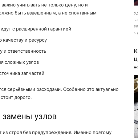
важно учитывать не только цену, но и
должно быть взвешенным, а не спонтанным:
У
г
за
идут с расширенной гарантией
к 
о качеству и ресурсу
К
у и ответственность
ц
ля сложных узлов
a
источника запчастей
тся серьёзными расходами. Особенно это актуально
 стоит дорого.
й замены узлов
 из строя без предупреждения. Именно поэтому