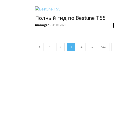
Полный гид по Bestune T55
manager
-
31.03.2026
...
1
2
3
4
542