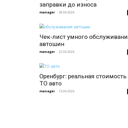
заправки до износа
manager
-
28.04.2026
Чек-лист умного обслуживани
автошин
manager
-
22.04.2026
Оренбург: реальная стоимость
ТО авто
manager
-
15.04.2026