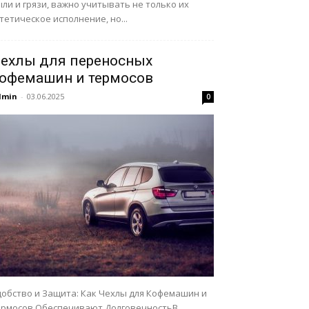
ли и грязи, важно учитывать не только их
тетическое исполнение, но...
ехлы для переносных
офемашин и термосов
dmin
-
03.06.2025
0
добство и Защита: Как Чехлы для Кофемашин и
ермосов Обеспечивают ДолговечностьВ