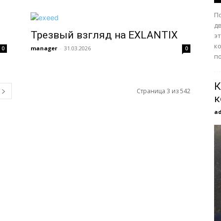
П
дв
Трезвый взгляд на EXLANTIX
э
к
manager
-
31.03.2026
0
0
п
К
Страница 3 из 542
к
a