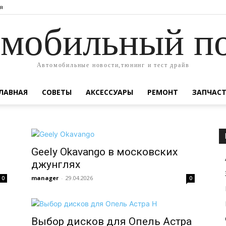
я
мобильный п
Автомобильные новости,тюнинг и тест драйв
ЛАВНАЯ
СОВЕТЫ
АКСЕССУАРЫ
РЕМОНТ
ЗАПЧАС
Geely Okavango в московских
джунглях
manager
-
29.04.2026
0
0
Выбор дисков для Опель Астра