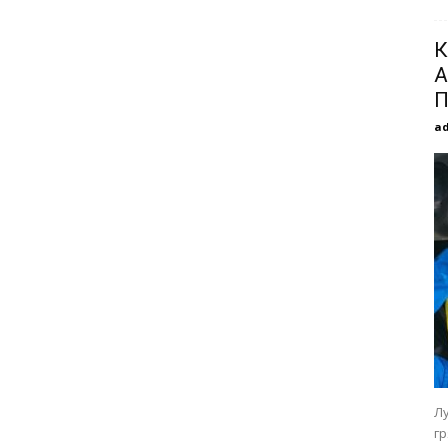
К
А
П
a
Л
г