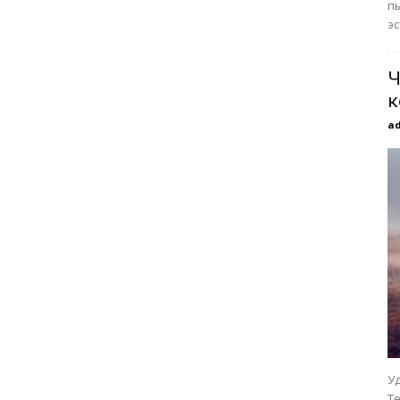
пы
эс
Ч
к
a
У
Т