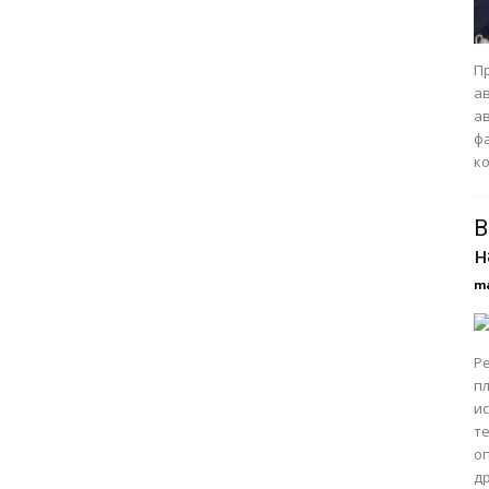
П
а
а
ф
ко
В
н
m
Р
п
и
т
о
др