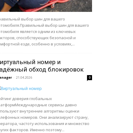
равильный выбор шин для вашего
втомобиля.Правильный выбор шин для вашего
втомобиля является одним из ключевых
акторов, способствующих безопасной и
мфортной езде, особенно в условиях,...
иртуальный номер и
адёжный обход блокировок
anager
-
21.04.2026
0
ейтинг доверия глобальных
латформМеждународные сервисы давно
спользуют внутренние алгоритмы оценки
елефонных номеров. Они анализируют страну,
ператора, частоту использования и множество
угих факторов. Именно поэтому...