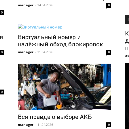
manager
-
24.04.2026
0
0
К
я
Виртуальный номер и
д
надёжный обход блокировок
п
manager
-
21.04.2026
0
0
a
0
Вся правда о выборе АКБ
manager
-
11.04.2026
0