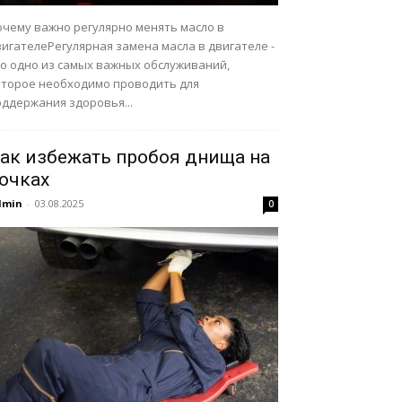
очему важно регулярно менять масло в
игателеРегулярная замена масла в двигателе -
то одно из самых важных обслуживаний,
оторое необходимо проводить для
оддержания здоровья...
ак избежать пробоя днища на
очках
dmin
-
03.08.2025
0