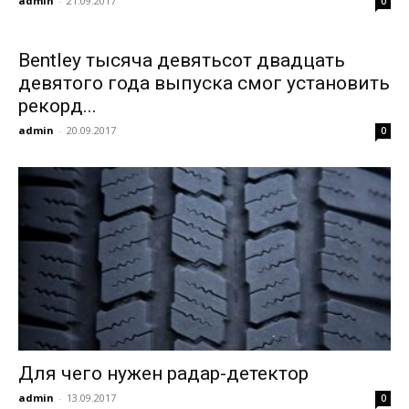
admin
-
21.09.2017
0
Bentley тысяча девятьсот двадцать
девятого года выпуска смог установить
рекорд...
admin
-
20.09.2017
0
Для чего нужен радар-детектор
admin
-
13.09.2017
0