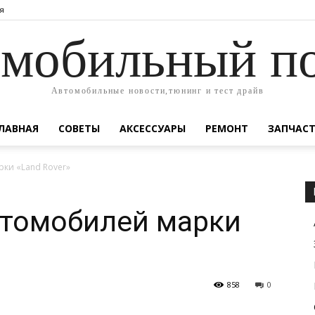
я
мобильный п
Автомобильные новости,тюнинг и тест драйв
ЛАВНАЯ
СОВЕТЫ
АКСЕССУАРЫ
РЕМОНТ
ЗАПЧАС
ки «Land Rover»
втомобилей марки
858
0