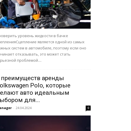
роверить уровень жидкости в бачке
цепленияСцепление является одной из самых
ажных систем в автомобиле, поэтому если оно
ачинает отказывать, это может стать
рьезной проблемой....
 преимуществ аренды
olkswagen Polo, которые
елают авто идеальным
ыбором для...
anager
-
24.04.2024
0