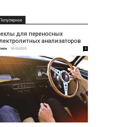
Популярное
ехлы для переносных
лектролитных анализаторов
dmin
-
09.06.2025
0