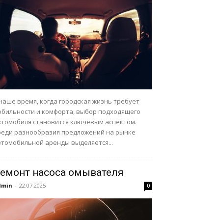
наше время, когда городская жизнь требует
обильности и комфорта, выбор подходящего
втомобиля становится ключевым аспектом.
реди разнообразия предложений на рынке
втомобильной аренды выделяется...
емонт насоса омывателя
dmin
-
22.07.2025
0