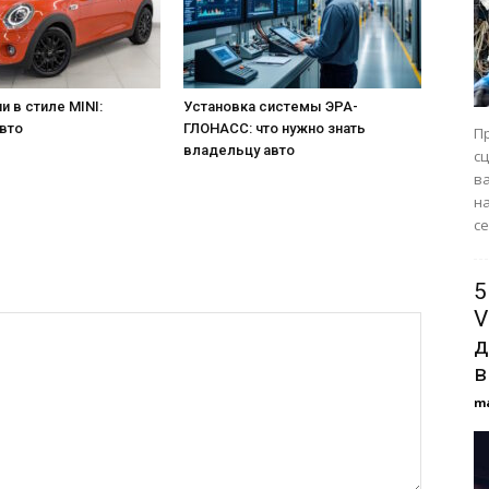
и в стиле MINI:
Установка системы ЭРА-
вто
ГЛОНАСС: что нужно знать
П
владельцу авто
с
в
н
се
5
V
д
в
m