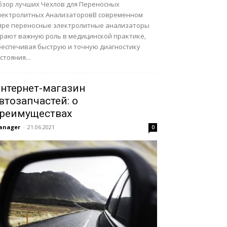
бзор лучших Чехлов для Переносных
лектролитных АнализаторовВ современном
ире переносные электролитные анализаторы
грают важную роль в медицинской практике,
беспечивая быструю и точную диагностику
стояния...
нтернет-магазин
втозапчастей: о
реимуществах
anager
-
21.06.2021
0