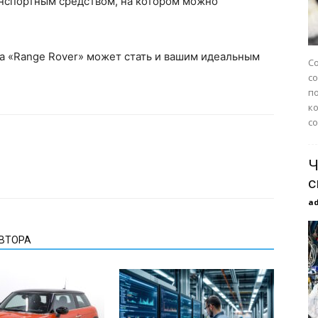
ранспортным средством, на котором можно
а «Range Rover» может стать и вашим идеальным
С
с
п
к
со
Ч
с
a
АВТОРА