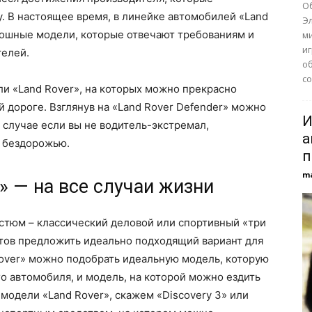
О
у. В настоящее время, в линейке автомобилей «Land
Э
ошные модели, которые отвечают требованиям и
м
и
телей.
о
со
ли «Land Rover», на которых можно прекрасно
й дороге. Взглянув на «Land Rover Defender» можно
И
 случае если вы не водитель-экстремал,
а
 бездорожью.
п
m
» — на все случаи жизни
остюм – классический деловой или спортивный «три
отов предложить идеально подходящий вариант для
Rover» можно подобрать идеальную модель, которую
о автомобиля, и модель, на которой можно ездить
модели «Land Rover», скажем «Discovery 3» или