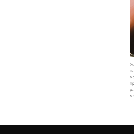
У
н
мо
п
р
мо