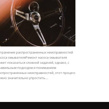
странение распространенных неисправностей
асоса омывателяРемонт насоса омывателя
жет показаться сложной задачей, однако, с
равильным подходом и пониманием
аспространенных неисправностей, этот процесс
жно значительно упростить....