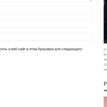
очты и веб-сайт в этом браузере для следующего
В 
м
а
С
а
Р
a