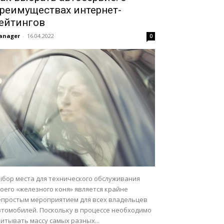
реимуществах интернет-
ейтингов
anager
-
16.04.2022
0
ыбор места для технического обслуживания
оего «железного коня» является крайне
епростым мероприятием для всех владельцев
втомобилей. Поскольку в процессе необходимо
итывать массу самых разных...