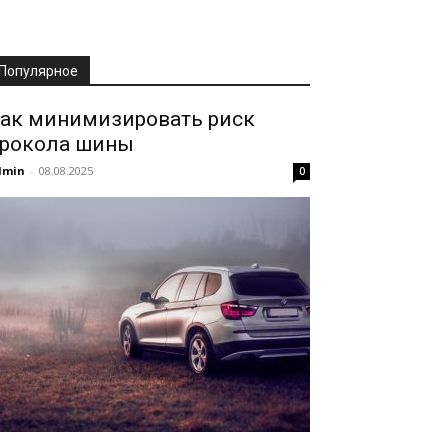
Популярное
ак минимизировать риск
рокола шины
dmin
-
08.08.2025
0