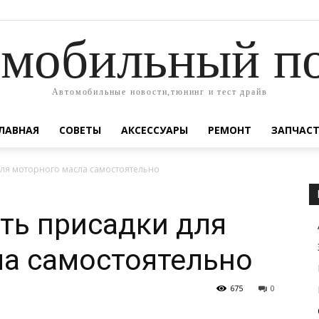
я
мобильный п
Автомобильные новости,тюнинг и тест драйв
ЛАВНАЯ
СОВЕТЫ
АКСЕССУАРЫ
РЕМОНТ
ЗАПЧАС
для моторного масла самостоятельно
ть присадки для
ла самостоятельно
675
0