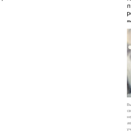
п
р
m
В
св
н
а
уч