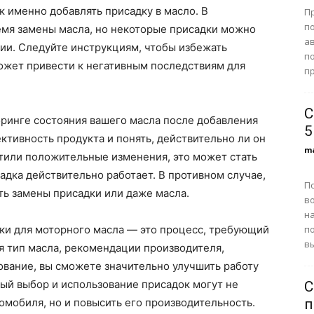
к именно добавлять присадку в масло. В
П
п
емя замены масла, но некоторые присадки можно
а
ции. Следуйте инструкциям, чтобы избежать
по
ожет привести к негативным последствиям для
пр
С
оринге состояния вашего масла после добавления
5
ктивность продукта и понять, действительно ли он
m
етили положительные изменения, это может стать
адка действительно работает. В противном случае,
П
ть замены присадки или даже масла.
в
н
п
ки для моторного масла — это процесс, требующий
вы
я тип масла, рекомендации производителя,
ование, вы сможете значительно улучшить работу
ный выбор и использование присадок могут не
С
п
омобиля, но и повысить его производительность.