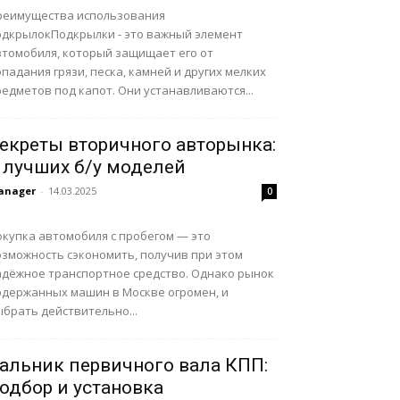
реимущества использования
одкрылокПодкрылки - это важный элемент
втомобиля, который защищает его от
падания грязи, песка, камней и других мелких
едметов под капот. Они устанавливаются...
екреты вторичного авторынка:
 лучших б/у моделей
anager
-
14.03.2025
0
окупка автомобиля с пробегом — это
озможность сэкономить, получив при этом
адёжное транспортное средство. Однако рынок
одержанных машин в Москве огромен, и
брать действительно...
альник первичного вала КПП:
одбор и установка