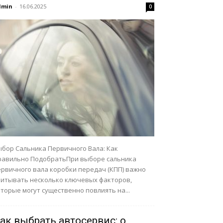
dmin
-
16.06.2025
0
ыбор Сальника Первичного Вала: Как
равильно ПодобратьПри выборе сальника
ервичного вала коробки передач (КПП) важно
читывать несколько ключевых факторов,
торые могут существенно повлиять на...
ак выбрать автосервис: о