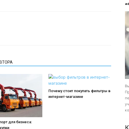
a
АВТОРА
В
Почему стоит покупать фильтры в
П
интернет-магазине
п
у
ко
орт для бизнеса:
К
купки